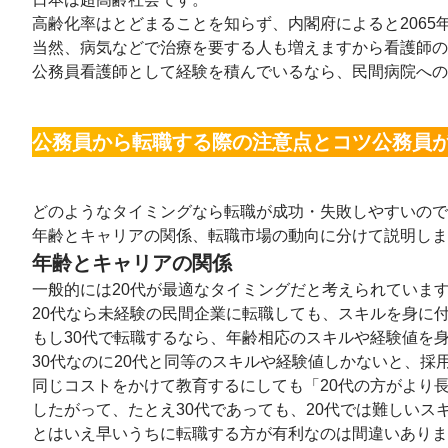
高齢化率はとどまることを知らず、内閣府によると2065
当然、病気などで治療を要する人も増えますから看護師の
公務員看護師として経験を積んでいるなら、民間病院への
公務員から転職する際の注意点とコツ公務員
どのようなタイミングなら転職が成功・失敗しやすいので
年齢とキャリアの関係、転職市場の動向に分けて説明しま
年齢とキャリアの関係
一般的には20代が最適なタイミングだと考えられていま
20代なら未経験の民間企業に転職しても、スキルを身に
もし30代で転職するなら、年齢相応のスキルや経験値を
30代なのに20代と同等のスキルや経験値しかないと、採
同じコストをかけて教育するにしても「20代の方がより
したがって、たとえ30代であっても、20代では難しいス
とはいえ早いうちに転職する方が有利なのは間違いありま