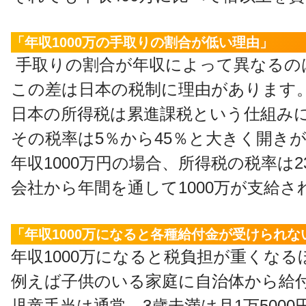
「年収1000万の手取りの割合が低い理由」
手取りの割合が年収によって異なるの
この差は日本の税制に理由があります
日本の所得税は累進課税という仕組み
その税率は5％から45％と大きく開き
年収1000万円の場合、所得税の税率は
会社から年間を通して1000万が支給
「年収1000万になると各種給付金が受けられな
年収1000万になると税負担が重くな
例えば子供のいる家庭に自治体から給
児童手当は通常、3歳未満は月1万500